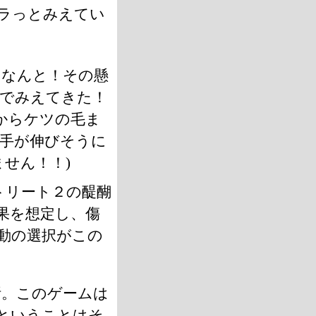
チラっとみえてい
！なんと！その懸
までみえてきた！
からケツの毛ま
手が伸びそうに
せん！！)
トリート２の醍醐
果を想定し、傷
動の選択がこの
断。このゲームは
ということはそ