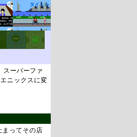
タイトル
。スーパーファ
らエニックスに変
止まってその店