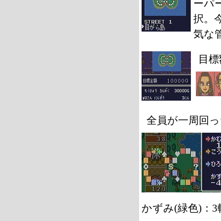
ーパ
択。
気な
目標
全員が一周回っ
かずみ(緑色)：3