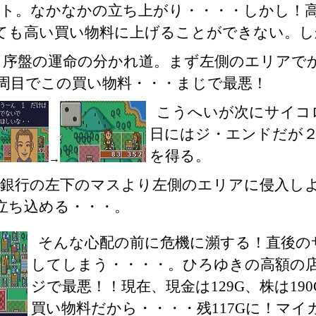
ット。なかなかの立ち上がり・・・・しかし！
ても高い買い物料に上げることができない。し
序盤の運命の分かれ道。まず左側のエリアで
周目でこの買い物料・・・まじで最悪！
こうへいが次にサイコ
日にはジ・エンドだが
を得る。
→
る銀行の左下のマスより左側のエリアに侵入し
立ち込める・・・。
そんな心配の前に危機に瀕する！直後の
してしまう・・・・。ひろゆきの高額の
ジで最悪！！現在、現金は129G、株は190
買い物料だから・・・・残117Gに！マイ