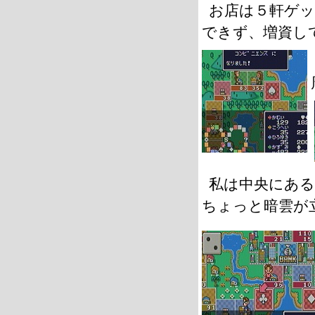
お店は５軒ゲ
できず、増資し
私は中央にあ
ちょっと暗雲が