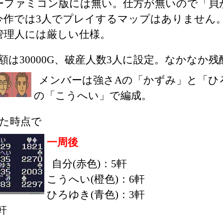
ーファミコン版には無い。仕方が無いので「貝
今作では3人でプレイするマップはありません。
管理人には厳しい仕様。
額は30000G、破産人数3人に設定。なかなか
メンバーは強さAの「かずみ」と「ひ
の「こうへい」で編成。
た時点で
一周後
自分(赤色)：5軒
こうへい(橙色)：6軒
ひろゆき(青色)：3軒
軒