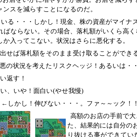
ャンスを減らすことになるのだ。
ている・・・しかし！現金、株の資産がマイナ
ればならない。その場合、落札額がいくら高く
しか入ってこない。状況はさらに悪化する。
に出せば落札額をそのまま受け取ることができ
悪の状況を考えたリスクヘッジ！あるいは・・
奪い返す！
い、いや！面白い(やせ我慢)
←しかし！伸びない・・・。ファ～～ック！
高額のお店の手前で大
た、結果的には自分の
り抜ける事ができてい