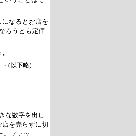
スになるとお店を
なろうとも定価
る。
・(以下略)
！
きな数字を出し
お店を売らずに切
た。ファッ