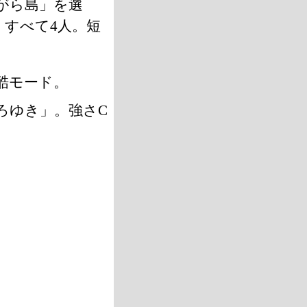
がら島」を選
すべて4人。短
残酷モード。
ろゆき」。強さC