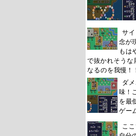
サイ
念が
もは
で抜かれそうな
なるのを我慢！
ダメ
味！
を最
ゲー
ここ
自分