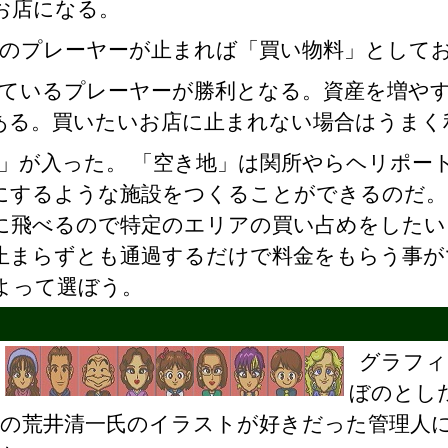
お店になる。
他のプレーヤーが止まれば「買い物料」として
っているプレーヤーが勝利となる。資産を増や
ある。買いたいお店に止まれない場合はうまく
」が入った。 「空き地」は関所やらヘリポー
にするような施設をつくることができるのだ。
に飛べるので特定のエリアの買い占めをしたい
止まらずとも通過するだけで料金をもらう事が
よって選ぼう。
グラフィ
ぼのとし
の荒井清一氏のイラストが好きだった管理人