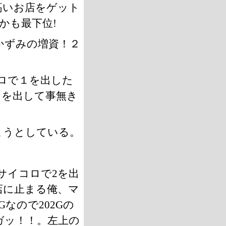
高いお店をゲット
かも最下位!
かずみの増資！２
ロで１を出した
２を出して事無き
ようとしている。
サイコロで2を出
店に止まる俺、マ
Gなので202Gの
ガッ！！。左上の