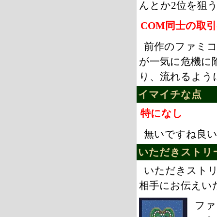
んとか2位を狙
COM同士の取
前作のファミコ
が一気に危機に
り、流れるよう
イマイチな点
特になし
無いですね良
いただきストリ
いただきスト
相手にお伝えい
ファ