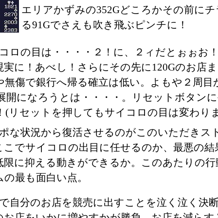
エリアかずみの352Gどころかその前に
る91Gでさえも吹き飛ぶピンチに！
コロの目は・・・・２！に、２ィだとぉぉお
現実に！あべし！さらにその先に120Gのお店
や無傷で銀行へ帰る確立は低い。よもや２周目
展開になろうとは・・・・。リセットボタンに
！(リセットを押してもサイコロの目は変わりま
ポな状況から復活させるのがこのいただきス
ここでサイコロの出目に任せるのか、最悪の結
低限に抑える動きができるか。このあたりの行
ムの最も面白い点。
で自分のお店を競売に出すことを泣く泣く決
のお店をいかに増やすかが勝負。お店を減らす