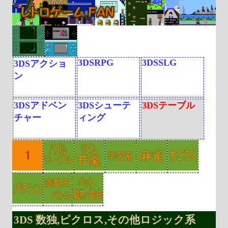
3DSRPG
3DSSLG
3DSアクショ
ン
3DSアドベン
3DSシューテ
3DSテーブル
チャー
ィング
3DS 数独,ピクロス,その他ロジック系