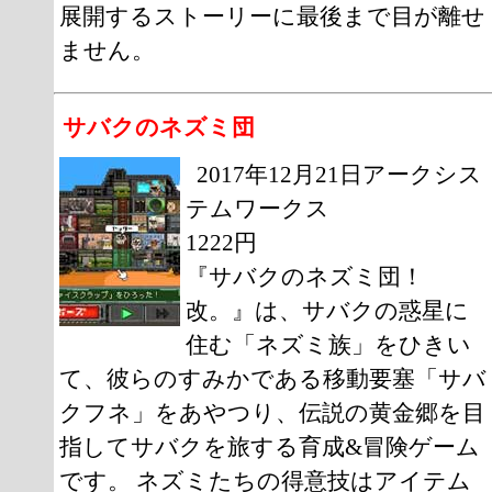
展開するストーリーに最後まで目が離せ
ません。
サバクのネズミ団
2017年12月21日アークシス
テムワークス
1222円
『サバクのネズミ団！
改。』は、サバクの惑星に
住む「ネズミ族」をひきい
て、彼らのすみかである移動要塞「サバ
クフネ」をあやつり、伝説の黄金郷を目
指してサバクを旅する育成&冒険ゲーム
です。 ネズミたちの得意技はアイテム