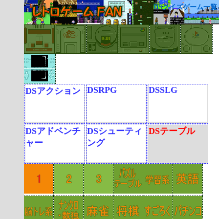
DSクイズゲーム一覧
DSRPG
DSSLG
DSアクション
DSアドベンチ
DSシューティ
DSテーブル
ャー
ング