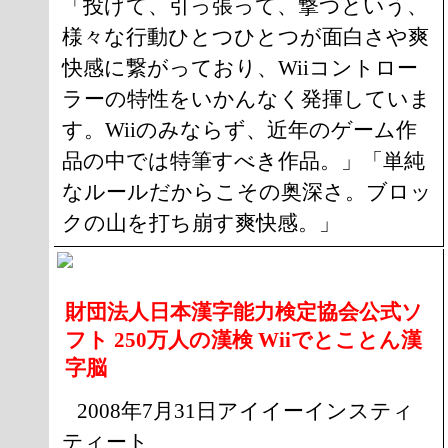
「投げて、引っ張って、撃つという、
様々な行動ひとつひとつが面白さや爽
快感に繋がっており、Wiiコントロー
ラーの特性をいかんなく発揮していま
す。Wiiのみならず、近年のゲーム作
品の中では特筆すべき作品。」「単純
なルールだからこその奥深さ。ブロッ
クの山を打ち崩す爽快感。」
財団法人日本漢字能力検定協会公式ソ
フト 250万人の漢検 Wiiでとことん漢
字脳
2008年7月31日アイイーインスティ
ティート