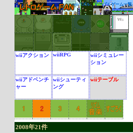
wiiパズル、テーブルゲーム一覧
wiiRPG
wiiアクション
wiiシミュレー
ション
wiiアドベンチ
wiiシューティ
wiiテーブル
ャー
ング
2008年21件