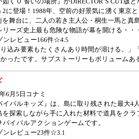
如く０ 誓いの場所』がDIRECTOR’S CUT版とな
tch 2に登場！1988年、空前の好景気に湧く東
街を舞台に、二人の若き主人公・桐生一馬と真
シリーズ史上最も危険な物語が幕を開ける・・
ンレビュー166件☆4.5
やり込み要素もたくさんあり時間が溶ける。」
白かったです。サブストーリーもボリュームあ
ズ
25年6月5日コナミ
バイバルキッズ』は、島に取り残された最大4
島を探索しながら手に入れた材料で道具をクラ
サバイバルアクションゲームです。
ンレビュー23件☆3.1