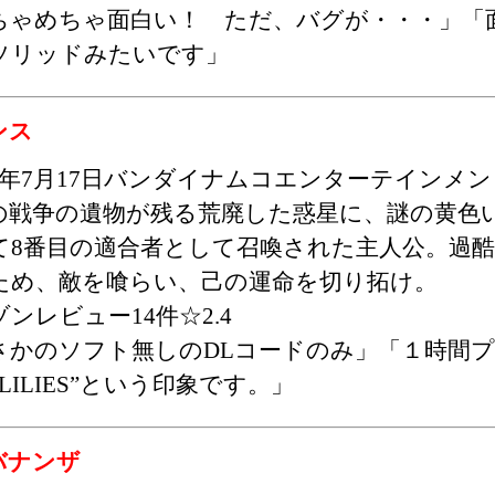
ちゃめちゃ面白い！ ただ、バグが・・・」「
ソリッドみたいです」
ンス
25年7月17日バンダイナムコエンターテインメ
の戦争の遺物が残る荒廃した惑星に、謎の黄色い球体
て8番目の適合者として召喚された主人公。過
ため、敵を喰らい、己の運命を切り拓け。
ンレビュー14件☆2.4
さかのソフト無しのDLコードのみ」「１時間
 LILIES”という印象です。」
バナンザ