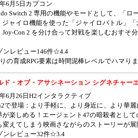
25年6月5日カプコン
tendo Switch 2 専用の機能やモードとして、
、ジャイロ機能を使った「ジャイロバトル」「
Joy-Con 2 を分け合って対戦を楽しむおす
ンレビュー146件☆4.4
りの育成RPG要素は時間泥棒レベルでハマり
ルド・オブ・アサシネーション シグネチャー
25年6月26日H2インタラクティブ
itch2で登場：より手軽に、より身近に、より華
界が楽しめる！エージェント47の暗殺者とし
も変えてしまう映画さながらのストーリーが展
ンレビュー32件☆3.4