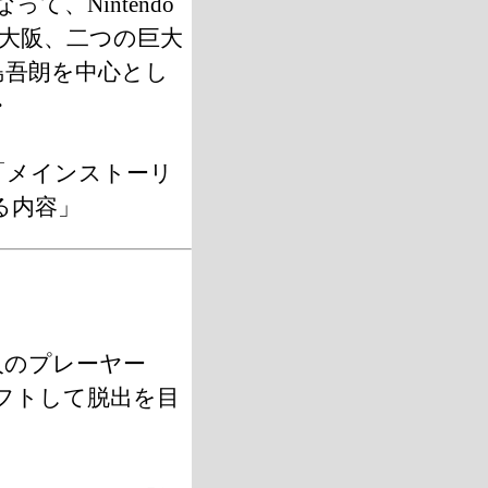
って、Nintendo
京と大阪、二つの巨大
島吾朗を中心とし
・
「メインストーリ
る内容」
人のプレーヤー
フトして脱出を目