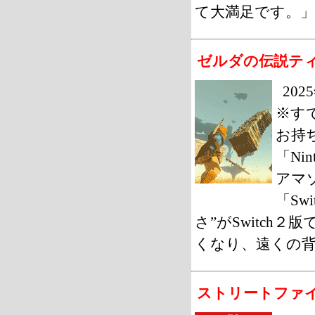
て大満足です。」
ゼルダの伝説ティアーズ
20
※す
お持
「Nin
アマゾ
「S
さ”がSwitc
くなり、遠くの
ストリートファイ