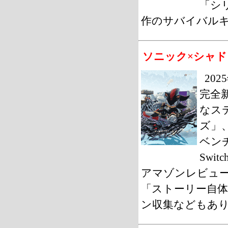
「シ
作のサバイバルキ
ソニック×シャド
20
完全
なス
ズ」
ベンチ
Swi
アマゾンレビュー
「ストーリー自
ン収集などもあ