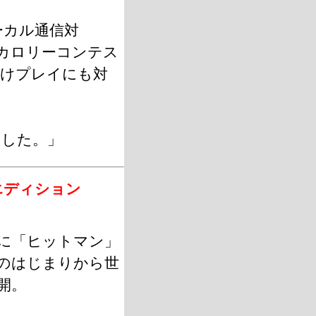
「ローカル通信対
カロリーコンテス
そ分けプレイにも対
ました。」
エディション
麗に「ヒットマン」
てのはじまりから世
開。