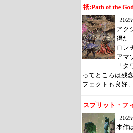
祇:Path of the Go
20
アク
得た『祇
ロン
アマ
「タ
ってところは残
フェクトも良好
スプリット・フ
20
本作