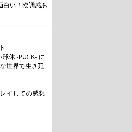
面白い！臨調感あ
ント
 -PUCK- に
酷な世界で生き延
プレイしての感想