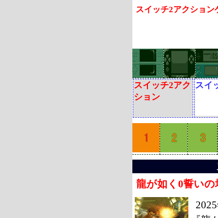
スイッチ2アクション
スイッチ2アク
スイッ
ション
龍が如く0誓い
20