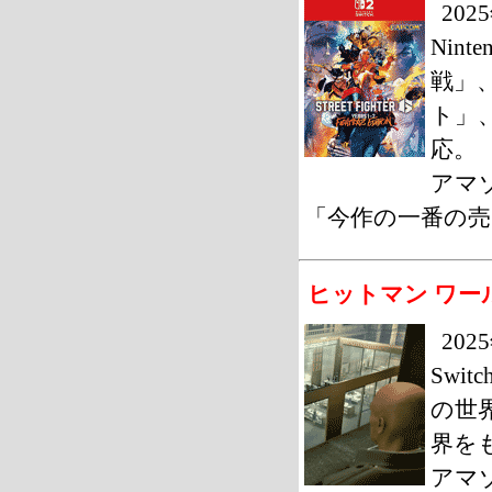
20
Nin
戦」
ト」、
応。
アマゾ
「今作の一番の売
ヒットマン ワー
20
Sw
の世
界を
アマゾ