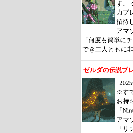
す。
力プ
招待
アマゾ
「何度も簡単に
でき二人ともに
ゼルダの伝説ブレスオブ
20
※す
お持
「Nin
アマゾ
「リ