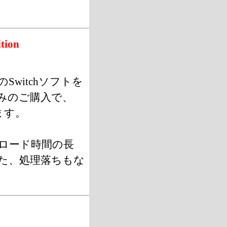
ion
witchソフトを
みのご購入で、
きます。
“ロード時間の長
また、処理落ちもな