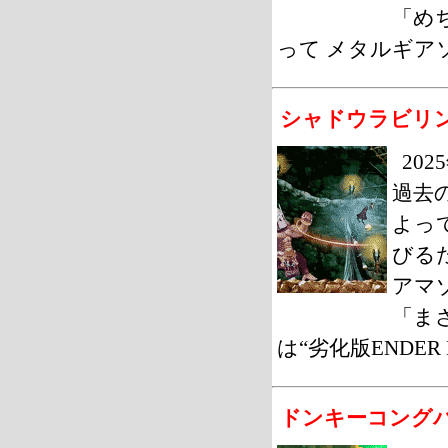
「め
って メタルギア
シャドウラビリ
20
過去
よっ
びる
アマゾ
「ま
は“劣化版ENDER
ドンキーコング