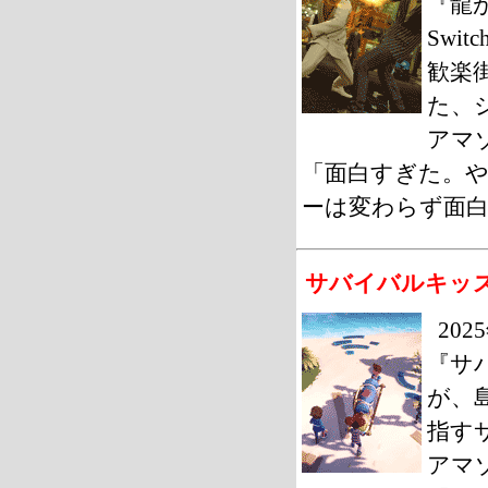
『龍が
Swi
歓楽
た、
アマゾ
「面白すぎた。
ーは変わらず面
サバイバルキッ
20
『サ
が、
指す
アマゾ