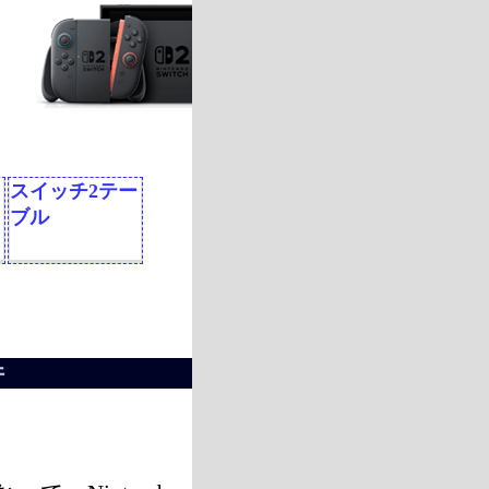
スイッチ2テー
ブル
件