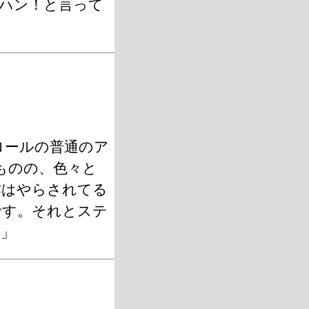
ハン！と言って
ロールの普通のア
ものの、色々と
作はやらされてる
です。それとステ
。」