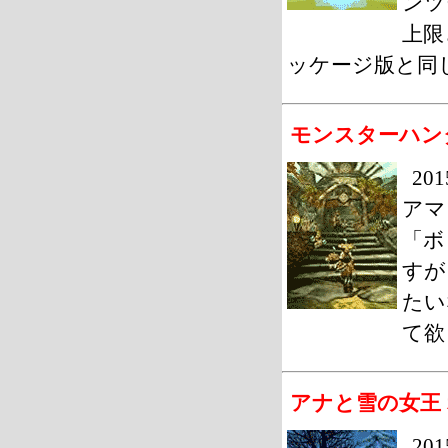
ンツ
上限
ッケージ版と同
モンスターハン
20
アマ
「ボ
すが
たい
て欲
アナと雪の女王
2