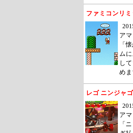
ファミコンリミ
20
アマ
「懐
ムに
して
めま
レゴ ニンジャゴ
2
アマ
「ニ