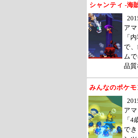
シャンティ -海
20
アマ
「内
で、
ムで
品質
みんなのポケモ
20
アマ
「4
でき