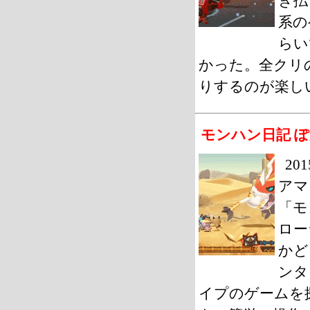
ぎ払
系の
らい
かった。全クリ
りするのが楽し
モンハン日記 
20
アマ
「モ
ロー
かど
ンタ
イプのゲームを