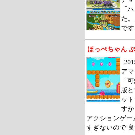
「ハ
た。
です
ほっぺちゃん 
20
アマ
「可
版と
ット
すか
アクションゲー
すぎないので 良