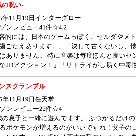
賊の呪い-
15年11月19日インターグロー
ゾンレビュー41件☆4.2
容的には、日本のゲームっぽく、ゼルダやメ
歯ごたえあります。」「決して古くないし、
はありません。 特に音楽は毎度ほんと良いセ
な2Dアクション！」「リトライがし易く中毒
ンスクランブル
15年11月19日任天堂
ゾンレビュー22件☆4
歳の息子と一緒に遊んでます。 ぶつかるだけ
るポケモンが増えるのがいいですね！父子の