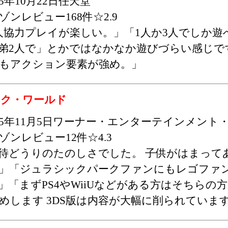
15年10月22日任天堂
ゾンレビュー168件☆2.9
人協力プレイが楽しい。」「1人か3人でしか遊
弟2人で」とかではなかなか遊びづらい感じで
もアクション要素が強め。」
ック・ワールド
015年11月5日ワーナー・エンターテインメント
ゾンレビュー12件☆4.3
待どうりのたのしさでした。 子供がはまって
」「ジュラシックパークファンにもレゴファ
」「まずPS4やWiiUなどがある方はそちらの
めします 3DS版は内容が大幅に削られていま