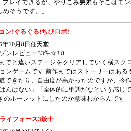
・プレイできるが、やりこみ要素もそこはモン
しめそうです。」
ン!ぐるぐる!ちびロボ!
15年10月8日任天堂
ゾンレビュー33件☆3.8
までと違いステージをクリアしていく横スク
ョンゲームです 前作まではストーリーはある
道できたり、自由度が高かったのですが、今
はんぱない」「全体的に単調だなという感じ
きのルーレットにしたのか意味わからんです
トライフォース3銃士