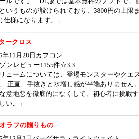
ールです」「DL版では基本無料のソフトで、
というものが設けられており、3800円の上限
じ仕様になります。」
タークロス
15年11月28日カプコン
ゾンレビュー1155件☆3.3
リュームについては、登場モンスターやクエ
、 正直、手抜きと水増し感が半端ありません
な意地悪を徹底的になくして、初心者に挑戦
しい。」
 オラフの贈りもの
015年12月3日バーグサラ・ライトウェイト