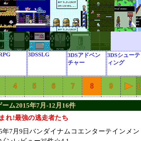
RPG
3DSSLG
3DSアドベン
3DSシューテ
チャー
ィング
ム2015年7月-12月16件
つまれ!最強の逃走者たち
015年7月9日バンダイナムコエンターテインメン
ゾンレビュー35件☆4.1