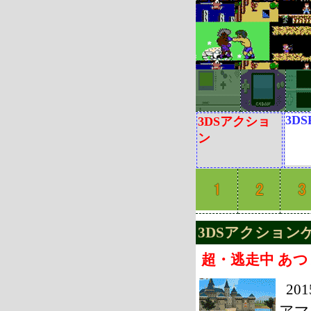
3DS
3DSアクショ
ン
3DSアクションゲー
超・逃走中 あ
2
アマ