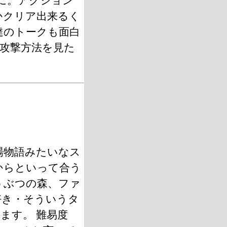
に。アクション
かクリア出来るく
達のトークも面白
攻撃方法を見た
場物語みたいなス
からといって合う
うぶつの森、ファ
好き・そういうタ
ます。 難易度