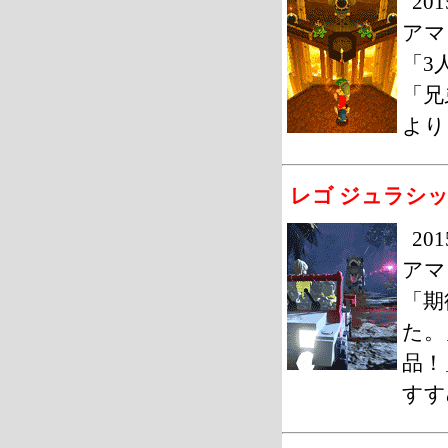
20
アマ
「3
「兄
より
レゴ ジュラシ
2
アマ
「期
た。
品！
すす