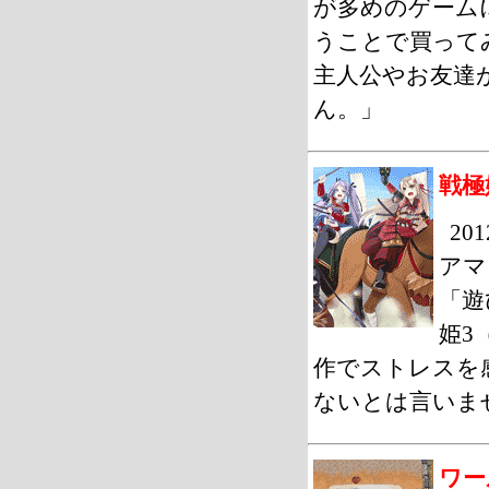
が多めのゲーム
うことで買って
主人公やお友達
ん。」
戦極
2
アマ
「遊
姫3
作でストレスを
ないとは言いま
ワー