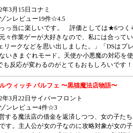
12年3月15日コナミ
ゾンレビュー19件☆4.5
っっ当に楽しいです。 評価としては★6つく
元々作業ゲーが大好きなので、私には合って
ェリークなどを思い出しました。」「DSはプ
はないきまぐれモード。天使か小悪魔の対応を
でも反応が変わるのがとてもおもしろいです！
ルウィッチ パルフェ 〜黒猫魔法店物語〜
12年3月22日サイバーフロント
ゾンレビュー4件☆3
営する魔法店の借金を返済しつつ、女の子た
です。主人公が女の子なのに攻略対象が女の子