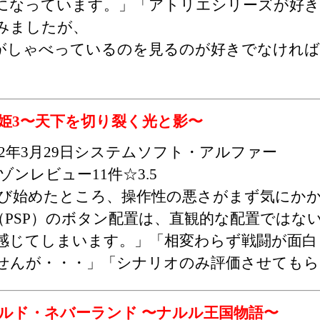
になっています。」「アトリエシリーズが好き
みましたが、
がしゃべっているのを見るのが好きでなけれ
姫3〜天下を切り裂く光と影〜
012年3月29日システムソフト・アルファー
ゾンレビュー11件☆3.5
び始めたところ、操作性の悪さがまず気にか
（PSP）のボタン配置は、直観的な配置ではな
感じてしまいます。」「相変わらず戦闘が面白
せんが・・・」「シナリオのみ評価させてもら
ルド・ネバーランド 〜ナルル王国物語〜