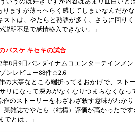
ういうのは好きですが内容はあまり面白いと
ありますが薄っぺらく感じてしまいなんだかな
キストは、やたらと熟語が多く、さらに回りく
が説明不足で感情移入できない。」
のバスケ キセキの試合
012年8月9日バンダイナムコエンターテインメン
ゾンレビュー88件☆2.6
作の大事なところ端折ってるおかげで、スト
サリになって深みがなくなりつまらなくなっ
原作のストーリーをわざわざ殺す意味がわかり
。某雑誌でやたら（結構）評価が高かったです
までとは。」