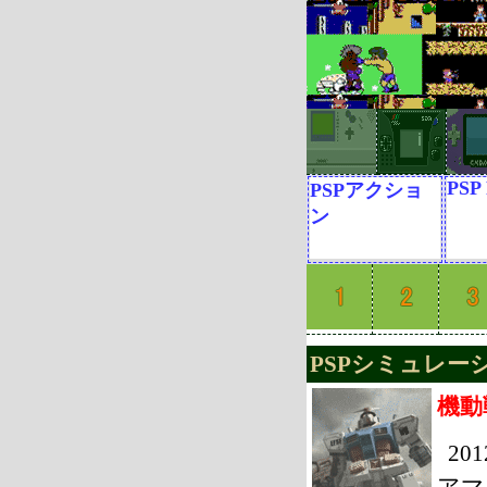
PSP
PSPアクショ
ン
PSPシミュレーシ
機動
2
アマ