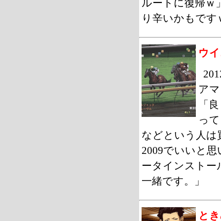
ルートに復帰ｗ
り辛いかもです
ウイ
2
アマ
「良
って
などという人は
2009でいいと
ータインストー
一緒です。」
ときめ