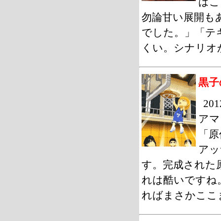
はこ
勿論甘い展開も
でした。」「テ
くい。シナリオ
黒子
2
アマ
「原
アッ
す。完成された
れは酷いですね
ればまさかここ