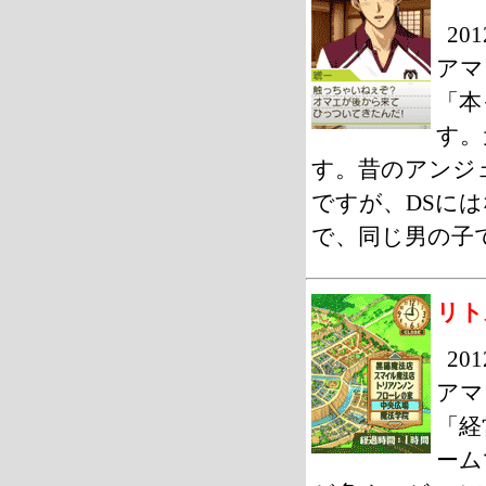
20
アマ
「本
す。
す。昔のアンジ
ですが、DSに
で、同じ男の子
リト
20
アマ
「経
ーム