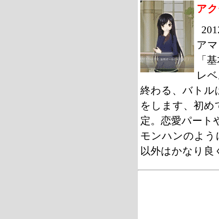
アク
2
アマ
「基
レベ
終わる、バトル
をします、初め
定。恋愛パート
モンハンのよう
以外はかなり良