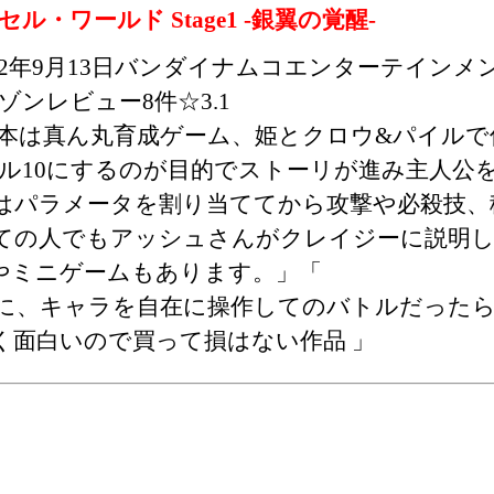
セル・ワールド Stage1 -銀翼の覚醒-
012年9月13日バンダイナムコエンターテインメ
ゾンレビュー8件☆3.1
本は真ん丸育成ゲーム、姫とクロウ&パイルで
ル10にするのが目的でストーリが進み主人公
はパラメータを割り当ててから攻撃や必殺技、
ての人でもアッシュさんがクレイジーに説明し
やミニゲームもあります。」「
に、キャラを自在に操作してのバトルだった
く面白いので買って損はない作品 」