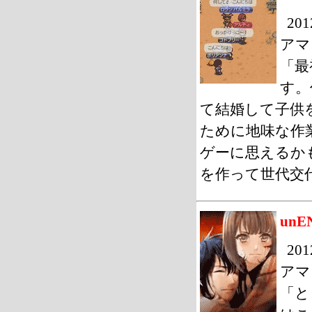
20
アマ
「最
す。
て結婚して子供
ために地味な作
ゲーに思えるか
を作って世代交
unEN
20
アマ
「と