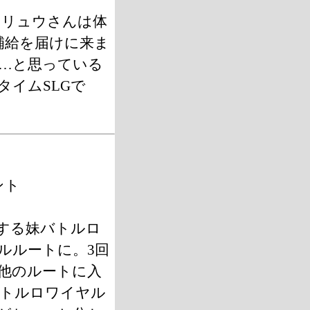
（リュウさんは体
補給を届けに来ま
…と思っている
イムSLGで
ント
する妹バトルロ
ルルートに。3回
他のルートに入
バトルロワイヤル