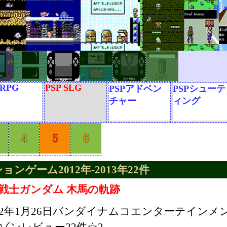
 RPG
PSP SLG
PSPアドベン
PSPシューテ
チャー
ィング
ョンゲーム2012年-2013年22件
戦士ガンダム 木馬の軌跡
012年1月26日バンダイナムコエンターテインメ
ゾンレビュー22件☆2