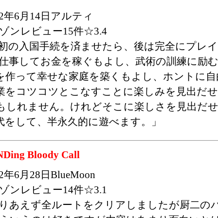
12年6月14日アルティ
ゾンレビュー15件☆3.4
初の入国手続を済ませたら、後は完全にプレ
仕事してお金を稼ぐもよし、武術の訓練に励
を作って幸せな家庭を築くもよし、ホントに自
業をコツコツとこなすことに楽しみを見出だ
もしれません。けれどそこに楽しさを見出だせ
代をして、半永久的に遊べます。」
Ding Bloody Call
12年6月28日BlueMoon
ゾンレビュー14件☆3.1
りあえず全ルートをクリアしましたが厨二の