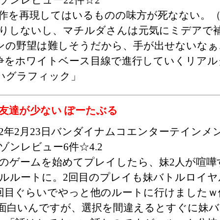
作を再現してはいるものの味方が死なない。
りしないし、マチルダさんは元気にミデアで
ンの野望は難しそうだから、手が出せないなぁ
争をホワイトベース目線で進行していくリアルタ
いグラフィック」
友達が少ない ぽーたぶる
012年2月23日バンダイナムコエンターテインメ
ゾンレビュー6件☆4.2
のゲームを始めてプレイしたら、妹2人が喧嘩
ルルートに。2回目のプレイも妹バトルロイヤ
0回目ぐらいでやっと他のルートに行けましたｗ
面白いんですが、選択を間違えるとすぐに妹