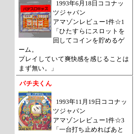
1993年6月18日ココナッ
ツジャパン
アマゾンレビュー1件☆1
「ひたすらにスロットを
回してコインを貯めるゲ
ーム。
プレイしていて爽快感を感じることは
まず無い。」
パチ夫くん
1993年11月19日ココナッ
ツジャパン
アマゾンレビュー1件☆3
「一台打ち止めればあと