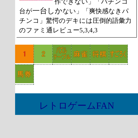
作できない」「パチンコ
一台しか
台が
ない」「爽快感なきパ
チンコ」驚愕のデキには圧倒的語彙力
のファミ通レビュー5,3,4,3
レトロゲームFAN