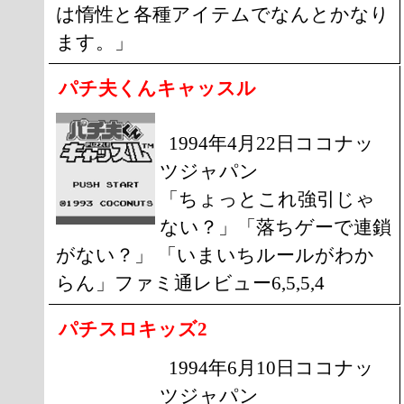
は惰性と各種アイテムでなんとかなり
ます。」
パチ夫くんキャッスル
1994年4月22日ココナッ
ツジャパン
「ちょっとこれ強引じゃ
ない？」「落ちゲーで連鎖
がない？」 「いまいちルールがわか
らん」ファミ通レビュー6,5,5,4
パチスロキッズ2
1994年6月10日ココナッ
ツジャパン