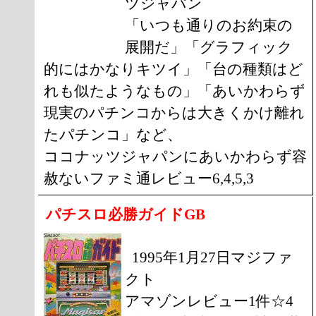
ツジャパン
「いつも通りのお約束の
展開だ」「グラフィック
的にはかなりキツイ」「台の種類はど
れも似たようなもの」「あいかわらず
現実のパチンコからは大きくかけ離れ
たパチンコ」など、
ココナッツジャパンにあいかわらず容
赦ないファミ通レビュー6,4,5,3
パチスロ必勝ガイドGB
1995年1月27日マジファ
クト
アマゾンレビュー1件☆4