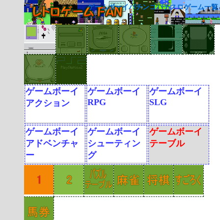
ゲームボーイパチンコパチスロゲーム一覧
ゲームボーイ
ゲームボーイ
ゲームボーイ
RPG
SLG
アクション
ゲームボーイ
ゲームボーイ
ゲームボーイ
アドベンチャ
シューティン
テーブル
ー
グ