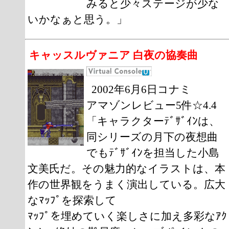
みると少々ステージが少な
いかなぁと思う。」
キャッスルヴァニア 白夜の協奏曲
2002年6月6日コナミ
アマゾンレビュー5件☆4.4
「キャラクターﾃﾞｻﾞｲﾝは、
同シリーズの月下の夜想曲
でもﾃﾞｻﾞｲﾝを担当した小島
文美氏だ。その魅力的なイラストは、本
作の世界観をうまく演出している。広大
なﾏｯﾌﾟを探索して
ﾏｯﾌﾟを埋めていく楽しさに加え多彩なｱｸ