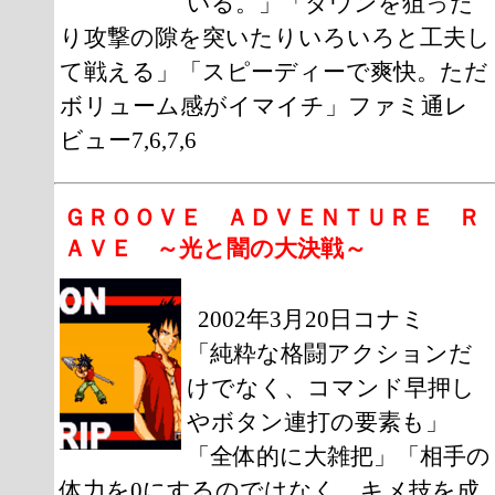
いる。」「ダウンを狙った
り攻撃の隙を突いたりいろいろと工夫し
て戦える」「スピーディーで爽快。ただ
ボリューム感がイマイチ」ファミ通レ
ビュー7,6,7,6
ＧＲＯＯＶＥ ＡＤＶＥＮＴＵＲＥ Ｒ
ＡＶＥ ～光と闇の大決戦～
2002年3月20日コナミ
「純粋な格闘アクションだ
けでなく、コマンド早押し
やボタン連打の要素も」
「全体的に大雑把」「相手の
体力を0にするのではなく、キメ技を成