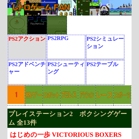
PS2RPG
PS2アクション
PS2シミュレー
ション
PS2アドベンチ
PS2シューティ
PS2テーブル
ャー
ング
プレイステーション2 ボクシングゲー
ム 全13件
はじめの一歩 VICTORIOUS BOXERS