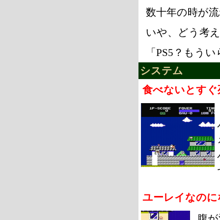
数十年の時が流
いや、どう考
「PS5？もう
システム
食べないとすぐ
ユーレイなのに
腹が