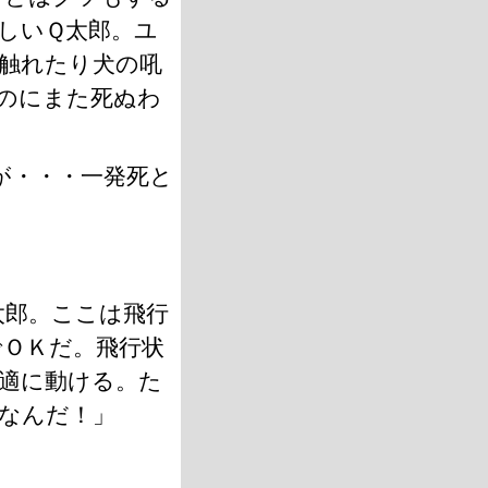
しいＱ太郎。ユ
触れたり犬の吼
のにまた死ぬわ
が・・・一発死と
太郎。ここは飛行
ＯＫだ。飛行状
適に動ける。た
なんだ！」