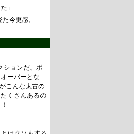
した」
経た今更感。
クションだ。ボ
ムオーバーとな
がこんな太古の
はたくさんあるの
し！
ことはクソもする