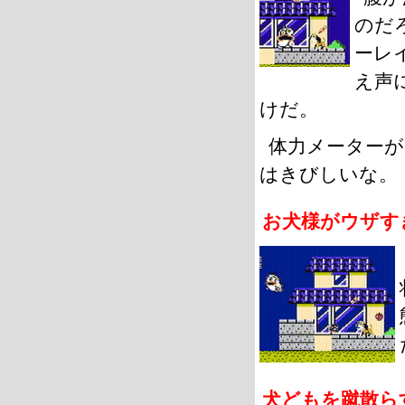
のだ
ーレ
え声
けだ。
体力メーター
はきびしいな。
お犬様がウザす
犬どもを蹴散ら