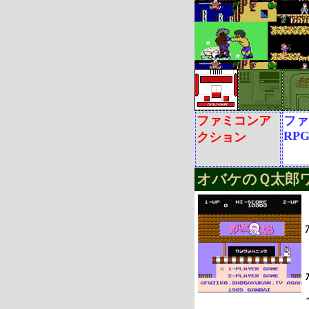
ファミコンア
ファ
RP
クション
オバケのＱ太郎