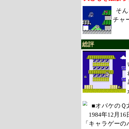
そん
チャ
総評
■オバケのＱ
1984年12月
「キャラゲーの