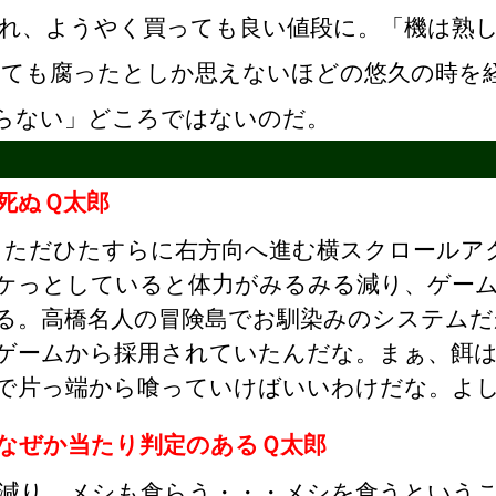
れ、ようやく買っても良い値段に。「機は熟
えても腐ったとしか思えないほどの悠久の時を
いらない」どころではないのだ。
死ぬＱ太郎
ただひたすらに右方向へ進む横スクロールア
ケっとしていると体力がみるみる減り、ゲー
る。高橋名人の冒険島でお馴染みのシステムだ
ゲームから採用されていたんだな。まぁ、餌
で片っ端から喰っていけばいいわけだな。よ
なぜか当たり判定のあるＱ太郎
減り、メシも食らう・・・メシを食うという