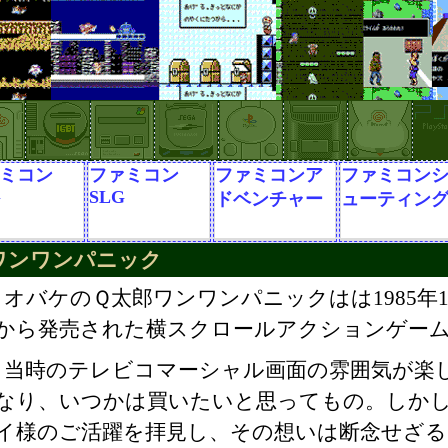
ミコン
ファミコン
ファミコンア
ファミコン
G
SLG
ドベンチャー
ューティン
ワンワンパニック
オバケのＱ太郎ワンワンパニックはは1985年
から発売された横スクロールアクションゲー
当時のテレビコマーシャル画面の雰囲気が楽
なり、いつかは買いたいと思ってもの。しか
イ様のご活躍を拝見し、その想いは断念せざ