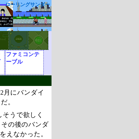
ローリングサンダー
シ
ファミコンテ
グ
ーブル
12月にバンダイ
ムだ。
しそうで欲しく
しその後のバンダ
るをえなかった。