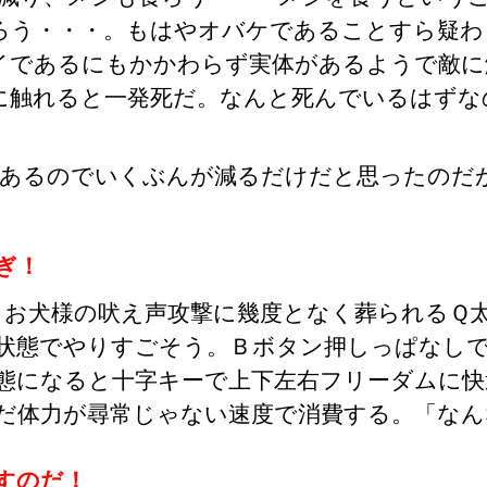
ろう・・・。もはやオバケであることすら疑わ
イであるにもかかわらず実体があるようで敵に
に触れると一発死だ。なんと死んでいるはずな
があるのでいくぶんが減るだけだと思ったのだ
ぎ！
お犬様の吠え声攻撃に幾度となく葬られるＱ
状態でやりすごそう。Ｂボタン押しっぱなしで
態になると十字キーで上下左右フリーダムに快
だ体力が尋常じゃない速度で消費する。「なん
すのだ！