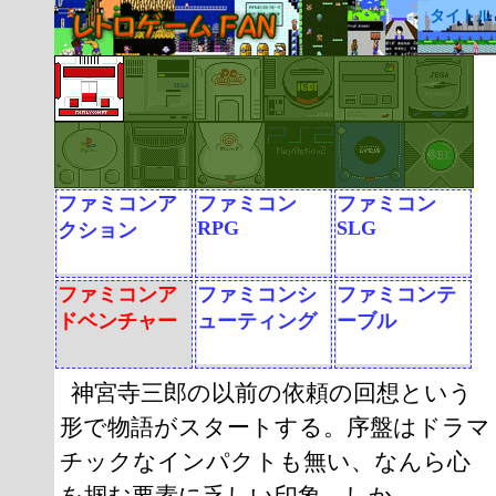
タイトル
ファミコンア
ファミコン
ファミコン
RPG
SLG
クション
ファミコンア
ファミコンシ
ファミコンテ
ドベンチャー
ューティング
ーブル
神宮寺三郎の以前の依頼の回想という
形で物語がスタートする。序盤はドラマ
チックなインパクトも無い、なんら心
を掴む要素に乏しい印象。しか