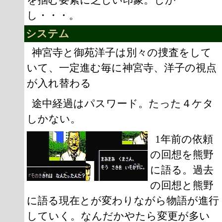
し・・・。
システム
神宮寺と御苑洋子は別々の捜査をして
いて、一定進む毎に神宮寺、洋子の視点
が入れ替わる
途中経過はパスワード。たった４ケタ
しかない。
1年前の依頼
の回想を熊野
に語る。過去
の回想と熊野
に語る現在とが変わりながら物語が進行
していく。なんだかやたら変更が多い