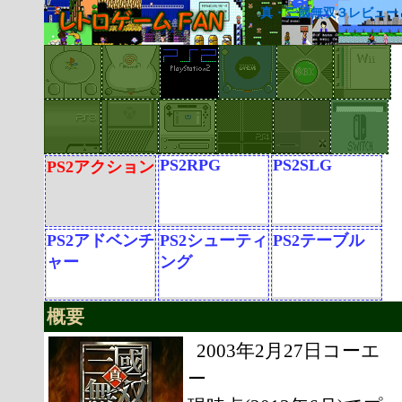
真・三國無双３レビュー
PS2RPG
PS2SLG
PS2アクション
PS2アドベンチ
PS2シューティ
PS2テーブル
ャー
ング
概要
2003年2月27日コーエ
ー