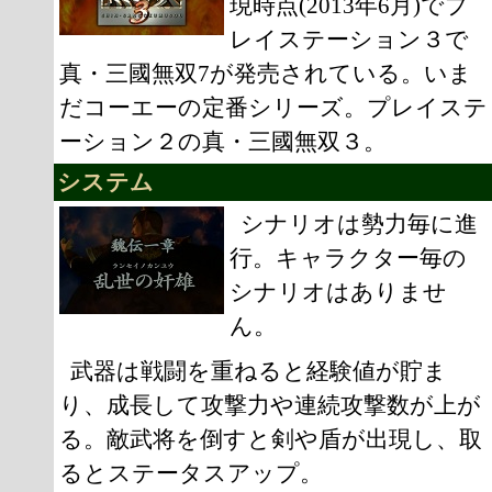
現時点(2013年6月)でプ
レイステーション３で
真・三國無双7が発売されている。いま
だコーエーの定番シリーズ。プレイステ
ーション２の真・三國無双３。
システム
シナリオは勢力毎に進
行。キャラクター毎の
シナリオはありませ
ん。
武器は戦闘を重ねると経験値が貯ま
り、成長して攻撃力や連続攻撃数が上が
る。敵武将を倒すと剣や盾が出現し、取
るとステータスアップ。