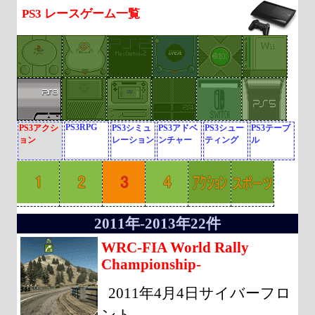
PS3 レースゲーム一覧
PS3RPG
PS3アクシ
PS3シミュ
PS3アドベ
PS3シュー
PS3テーブ
ョン
レーション
ンチャー
ティング
ル
2011年-2013年22件
WRC-FIA World Rally
Championship-
2011年4月4日サイバーフロ
ント