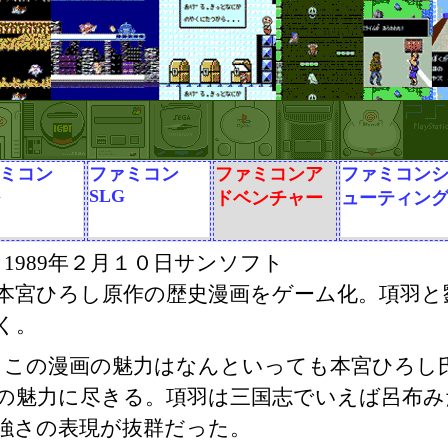
ミコン
ファミコン
ファミコンア
ファミコン
G
SLG
ドベンチャー
ューティン
1989年２月１０日サンソフト
本宮ひろし原作の歴史漫画をゲーム化。項羽と
く。
この漫画の魅力はなんといっても本宮ひろし
の魅力に尽きる。項羽は三国志でいえば呂布み
強さの表現が抜群だった。