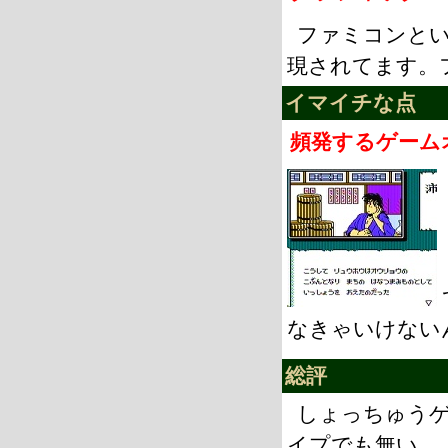
ファミコンと
現されてます。
イマイチな点
頻発するゲーム
なきゃいけない
総評
しょっちゅう
イプでも無い。