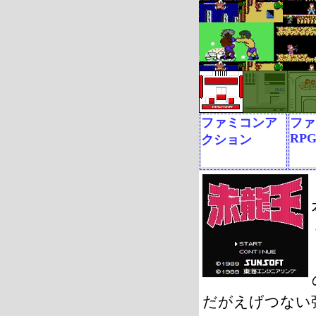
ファミコンア
ファ
RP
クション
だがえげつない