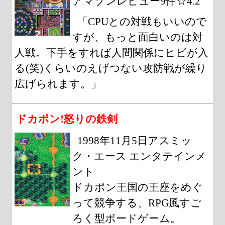
アマゾンレビュー9件☆4.2
「CPUとの対戦もいいので
すが、もっと面白いのは対
人戦。下手をすれば人間関係にヒビが入
る(笑)くらいのえげつない攻防戦が繰り
広げられます。」
ドカポン!怒りの鉄剣
1998年11月5日アスミッ
ク・エース エンタテインメ
ント
ドカポン王国の王座をめぐ
って競争する、RPG風すご
ろく型ボードゲーム。