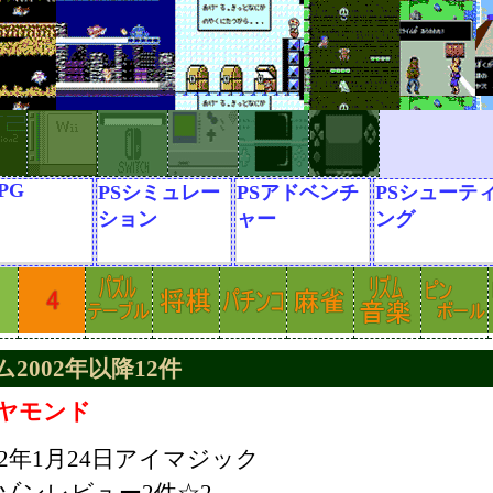
PG
PSシミュレー
PSアドベンチ
PSシューテ
ション
ャー
ング
2002年以降12件
ヤモンド
02年1月24日アイマジック
ゾンレビュー2件☆2