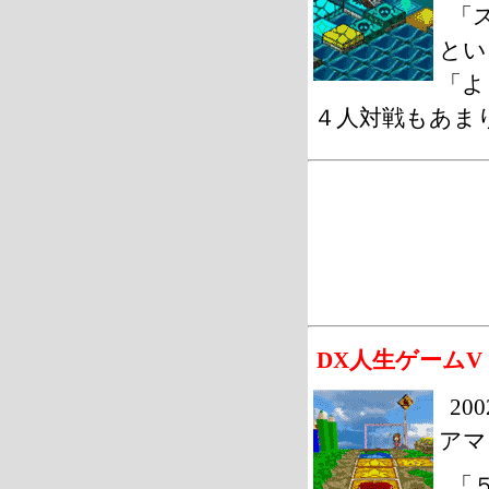
「
とい
「よ
４人対戦もあまり
DX人生ゲームV
20
アマ
「