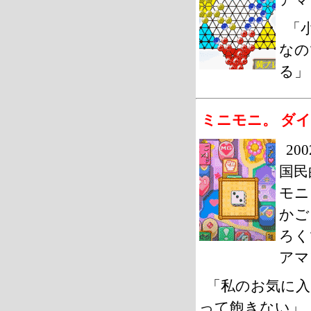
「
なの
る」
ミニモニ。 ダイ
20
国民
モニ
かご
ろく
アマ
「私のお気に
って飽きない」