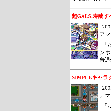
超GALS!寿
20
アマ
「
ンポ
普通
SIMPLEキャラ
20
アマ
「