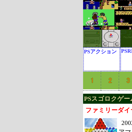
PSR
PSアクション
PSスゴロクゲーム
ファミリーダイ
20
アマ