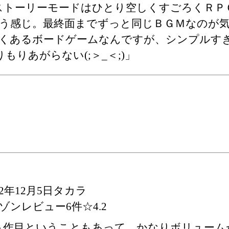
ストーリーモードはひとり空しくすごろくＲＰ
う感じ。最終面までずっと同じＢＧＭなのが
くあるボードゲームなんですが、シンプルす
もりあがらない(;＞_＜;)」
02年12月5日タカラ
ゾンレビュー6件☆4.2
５作目ということもあって、かなりボリューム