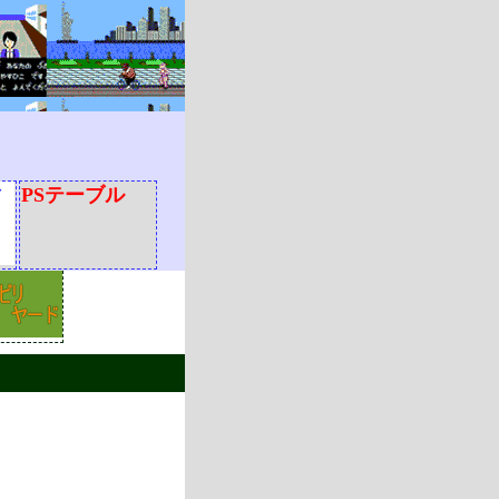
ィ
PSテーブル