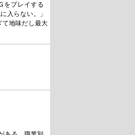
Ｇをプレイする
気に入らない。」
ぎて地味だし最大
がある。職業別