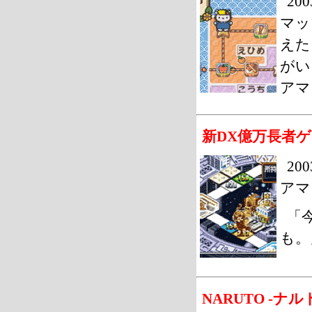
20
マッ
えた
がい
アマ
新DX億万長者ゲー
20
アマ
「
も。
NARUTO -ナ