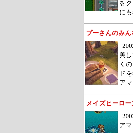
をク
にも
プーさんのみん
20
美し
くの
ドを
アマ
メイズヒーロー
2
アマ