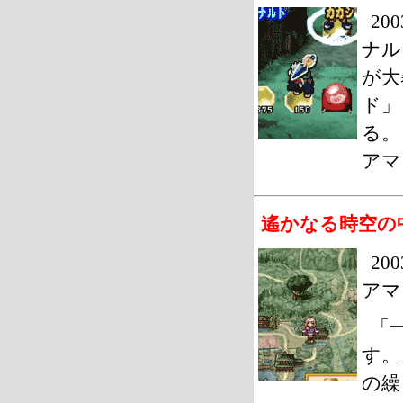
20
ナル
が大
ド」
る。
アマ
遙かなる時空の中
20
アマ
「
す。
の繰