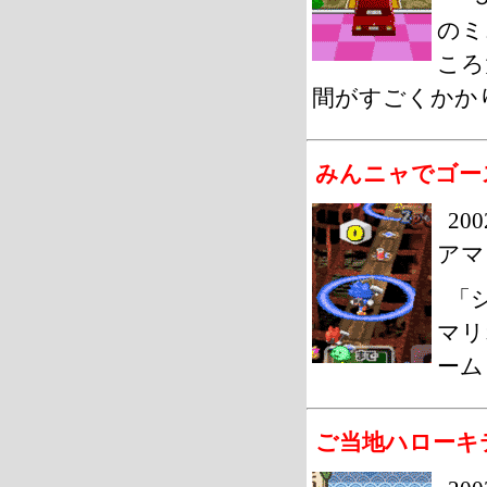
のミ
ころ
間がすごくかか
みんニャでゴー
20
アマ
「
マリ
ーム
ご当地ハローキ