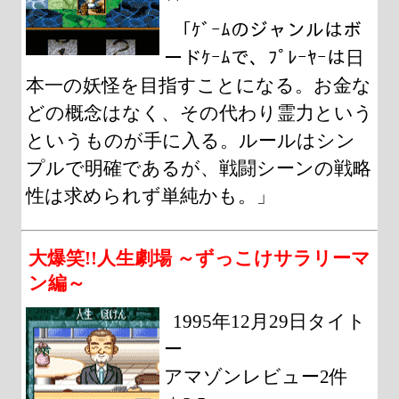
「ｹﾞｰﾑのジャンルはボ
ードｹｰﾑで、ﾌﾟﾚｰﾔｰは日
本一の妖怪を目指すことになる。お金な
どの概念はなく、その代わり霊力という
というものが手に入る。ルールはシン
プルで明確であるが、戦闘シーンの戦略
性は求められず単純かも。」
大爆笑!!人生劇場 ～ずっこけサラリーマ
ン編～
1995年12月29日タイト
ー
アマゾンレビュー2件