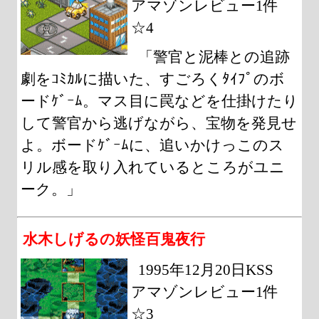
アマゾンレビュー1件
☆4
「警官と泥棒との追跡
劇をｺﾐｶﾙに描いた、すごろくﾀｲﾌﾟのボ
ードｹﾞｰﾑ。マス目に罠などを仕掛けたり
して警官から逃げながら、宝物を発見せ
よ。ボードｹﾞｰﾑに、追いかけっこのス
リル感を取り入れているところがユニ
ーク。」
水木しげるの妖怪百鬼夜行
1995年12月20日KSS
アマゾンレビュー1件
☆3