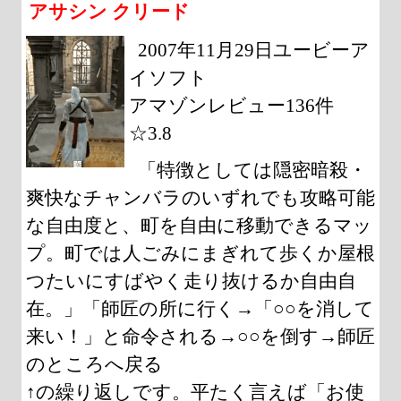
アサシン クリード
2007年11月29日ユービーア
イソフト
アマゾンレビュー136件
☆3.8
「特徴としては隠密暗殺・
爽快なチャンバラのいずれでも攻略可能
な自由度と、町を自由に移動できるマッ
プ。町では人ごみにまぎれて歩くか屋根
つたいにすばやく走り抜けるか自由自
在。」「師匠の所に行く→「○○を消して
来い！」と命令される→○○を倒す→師匠
のところへ戻る
↑の繰り返しです。平たく言えば「お使