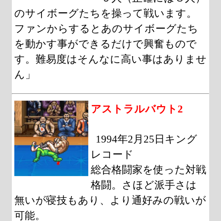
のサイボーグたちを操って戦います。
ファンからするとあのサイボーグたち
を動かす事ができるだけで興奮もので
す。難易度はそんなに高い事はありませ
ん」
アストラルバウト2
1994年2月25日キング
レコード
総合格闘家を使った対戦
格闘。さほど派手さは
無いが寝技もあり、より通好みの戦いが
可能。