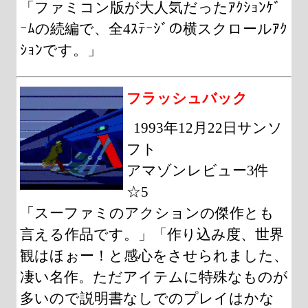
「ファミコン版が大人気だったｱｸｼｮﾝｹﾞ
ｰﾑの続編で、全4ｽﾃｰｼﾞの横スクロールｱｸ
ｼｮﾝです。」
フラッシュバック
1993年12月22日サンソ
フト
アマゾンレビュー3件
☆5
「スーファミのアクションの傑作とも
言える作品です。」「作り込み度、世界
観はほぉー！と感心をさせられました、
凄い名作。ただアイテムに特殊なものが
多いので説明書なしでのプレイはかな