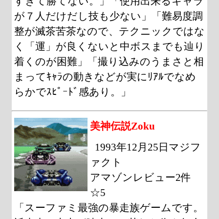
すぎて勝てない。」「使用出来るキャラ
が７人だけだし技も少ない」「難易度調
整が滅茶苦茶なので、テクニックではな
く「運」が良くないと中ボスまでも辿り
着くのが困難」「撮り込みのうまさと相
まってｷｬﾗの動きなどが実にﾘｱﾙでなめ
らかでｽﾋﾟｰﾄﾞ感あり。」
美神伝説Zoku
1993年12月25日マジフ
ァクト
アマゾンレビュー2件
☆5
「スーファミ最強の暴走族ゲームです。