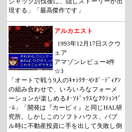
ジャック討伐後に、隠しストーリーが出
現する」「最高傑作です」
アルカエスト
1993年12月17日スクウ
ェア
アマゾンレビュー4件
☆3
「オートで戦う9人のｷｬﾗｸﾀｰやｶﾞｰﾃﾞｨｱﾝ
の組み合わせで、いろいろなフォーメ
ーションが楽しめるｵｰｿﾄﾞｯｸｽなｱｸｼｮﾝｹﾞ
ｰﾑ」「開発は『カービィ』と同じHAL研
究所。しかしこのソフトハウス、バブ
ル時に不動産投資に手を出して失敗し倒