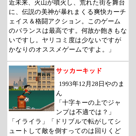
近未来、火山が噴火し、荒れた街を舞台
に、伝説の美神が暴れまくる爽快カーチ
ェイス＆格闘アクション。このゲーム
のバランスは最高です。何故か飽きもな
いですし。ヤリコミ度は少ないですが
かなりのオススメゲームですよ。」
サッカーキッド
1993年12月28日やのま
ん
「十字キーの上でジャ
ンプは不適では？」
「イライラ」「ドリブルで転がしてシ
ュートして敵を倒すってのは回りくど