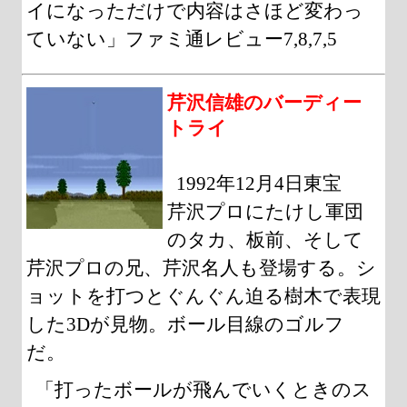
イになっただけで内容はさほど変わっ
ていない」ファミ通レビュー7,8,7,5
芹沢信雄のバーディー
トライ
1992年12月4日東宝
芹沢プロにたけし軍団
のタカ、板前、そして
芹沢プロの兄、芹沢名人も登場する。シ
ョットを打つとぐんぐん迫る樹木で表現
した3Dが見物。ボール目線のゴルフ
だ。
「打ったボールが飛んでいくときのス