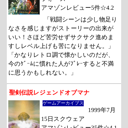
アマゾンレビュー5件☆4.2
「戦闘シーンは少し物足り
なさを感じますがストーリーの出来が
いい！さほど苦労せずサクサク進めま
すしレベル上げも苦になりません。」
「かなりレトロ調で懐かしいのだが、
今のｹﾞｰﾑに慣れた人がﾌﾟﾚｰすると不満
に思うかもしれない。」
聖剣伝説レジェンドオブマナ
ゲームアーカイブス
1999年7月
15日スクウェア
アマゾンレビュー35件☆4.1