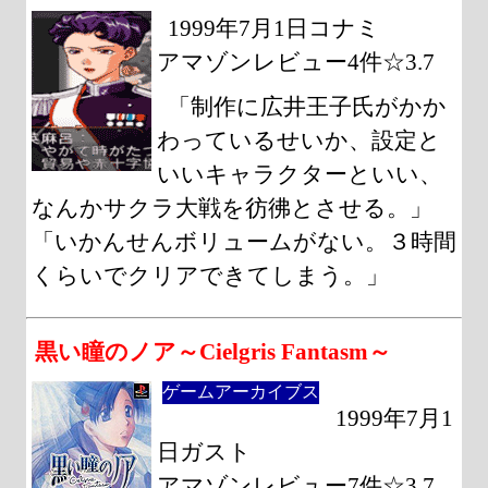
1999年7月1日コナミ
アマゾンレビュー4件☆3.7
「制作に広井王子氏がかか
わっているせいか、設定と
いいキャラクターといい、
なんかサクラ大戦を彷彿とさせる。」
「いかんせんボリュームがない。３時間
くらいでクリアできてしまう。」
黒い瞳のノア～Cielgris Fantasm～
ゲームアーカイブス
1999年7月1
日ガスト
アマゾンレビュー7件☆3.7