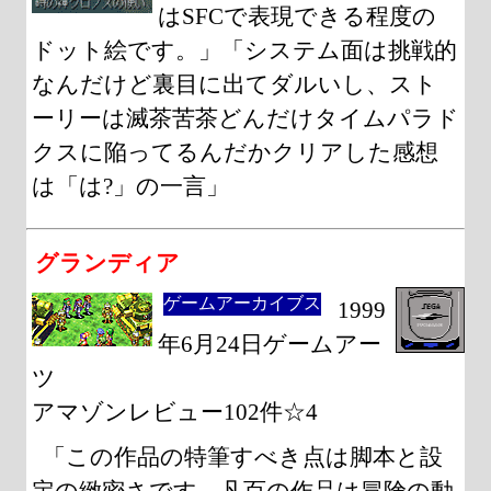
はSFCで表現できる程度の
ドット絵です。」「システム面は挑戦的
なんだけど裏目に出てダルいし、スト
ーリーは滅茶苦茶どんだけタイムパラド
クスに陥ってるんだかクリアした感想
は「は?」の一言」
グランディア
ゲームアーカイブス
1999
年6月24日ゲームアー
ツ
アマゾンレビュー102件☆4
「この作品の特筆すべき点は脚本と設
定の緻密さです。凡百の作品は冒険の動