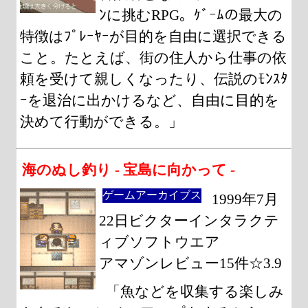
ﾝに挑むRPG。ｹﾞｰﾑの最大の
特徴はﾌﾟﾚｰﾔｰが目的を自由に選択できる
こと。たとえば、街の住人から仕事の依
頼を受けて親しくなったり、伝説のﾓﾝｽﾀ
ｰを退治に出かけるなど、自由に目的を
決めて行動ができる。」
海のぬし釣り - 宝島に向かって -
ゲームアーカイブス
1999年7月
22日ビクターインタラクテ
ィブソフトウエア
アマゾンレビュー15件☆3.9
「魚などを収集する楽しみ