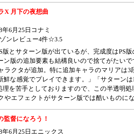
ラX 月下の夜想曲
98年6月25日コナミ
ゾンレビュー4件☆3.5
PS版とサターン版が出ているが、完成度はPS
ーン版の追加要素も結構良いので捨てがたいで
ャラクタが追加。特に追加キャラのマリアは3
新鮮な感覚でプレイできます。」「サターンは
処理を苦手としておりますので、この半透明処
クやエフェクトがサターン版では酷いものに
の監督になろう！
98年6月25日エニックス