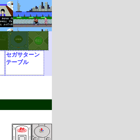
ン
セガサターン
ン
テーブル