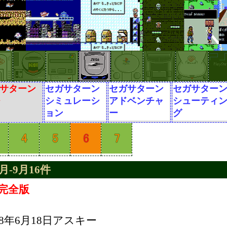
サターン
セガサターン
セガサターン
セガサター
G
シミュレーシ
アドベンチャ
シューティ
ョン
ー
グ
月-9月16件
完全版
98年6月18日アスキー