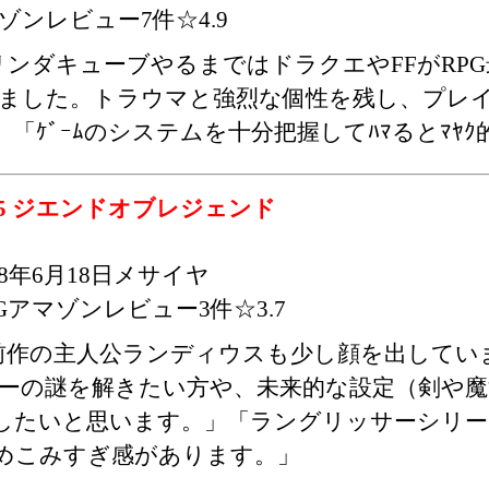
ゾンレビュー7件☆4.9
リンダキューブやるまではドラクエやFFがRP
ました。トラウマと強烈な個性を残し、プレ
「ｹﾞｰﾑのシステムを十分把握してﾊﾏるとﾏﾔ
5 ジエンドオブレジェンド
98年6月18日メサイヤ
PGアマゾンレビュー3件☆3.7
前作の主人公ランディウスも少し顔を出してい
ーの謎を解きたい方や、未来的な設定（剣や魔
したいと思います。」「ラングリッサーシリー
めこみすぎ感があります。」