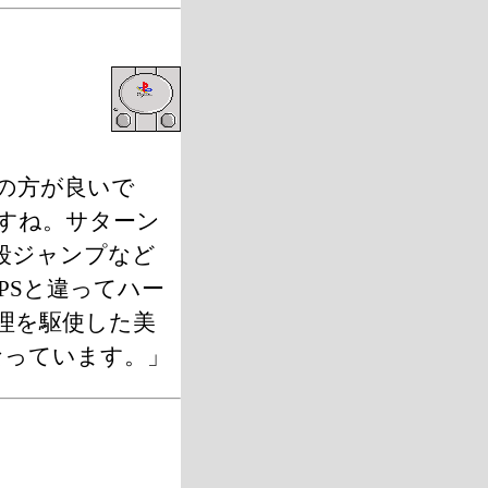
版の方が良いで
すね。サターン
段ジャンプなど
PSと違ってハー
理を駆使した美
なっています。」