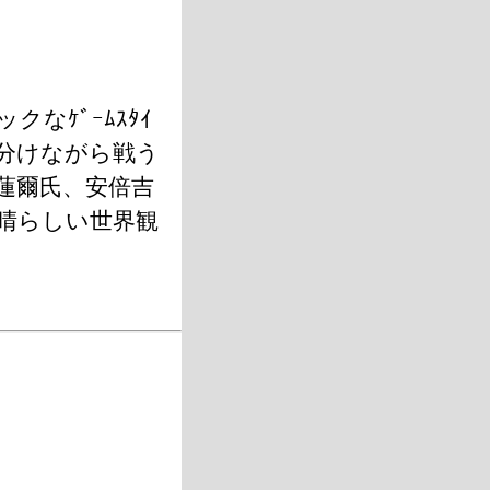
なｹﾞｰﾑｽﾀｲ
振り分けながら戦う
蓮爾氏、安倍吉
晴らしい世界観
」