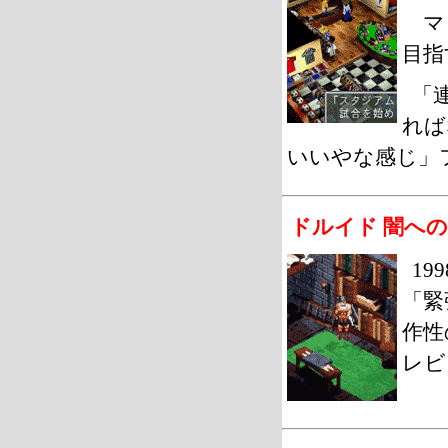
マッ
目指
「
れば
いいやな感じ」ファ
ドルイド 闇へ
19
「緊
作性
レビュ