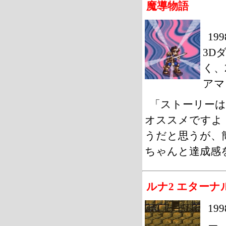
魔導物語
19
3D
く、
アマ
「ストーリーは
オススメですよ
うだと思うが、
ちゃんと達成感
ルナ2 エターナ
19