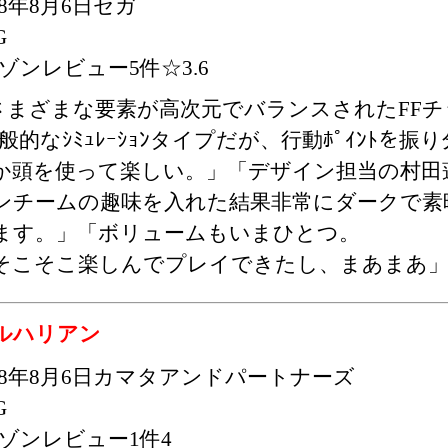
98年8月6日セガ
G
ゾンレビュー5件☆3.6
さまざまな要素が高次元でバランスされたFFチック
般的なｼﾐｭﾚｰｼｮﾝタイプだが、行動ﾎﾟｲﾝﾄを
か頭を使って楽しい。」「デザイン担当の村田
ンチームの趣味を入れた結果非常にダークで素
ます。」「ボリュームもいまひとつ。
そこそこ楽しんでプレイできたし、まあまあ
ルハリアン
998年8月6日カマタアンドパートナーズ
G
ゾンレビュー1件4