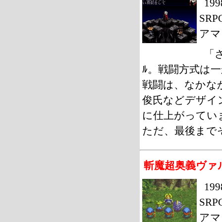
19
SRP
アマ
「
ﾙ。戦闘方式は一
戦闘は、なかな
俊氏などデザイ
に仕上がってい
ただ、最後まで
斬魔超奥義ヴァ
1
SRP
アマ