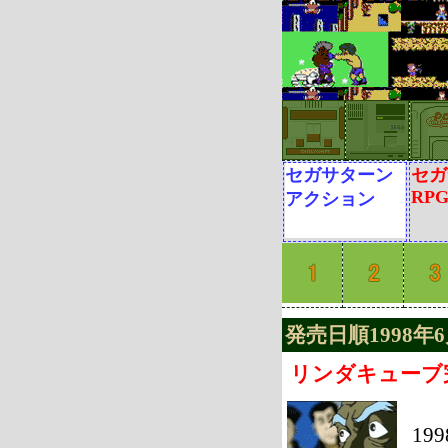
セガサターン
セガ
RP
アクション
発売日順1998年6
リンダキューブ
19