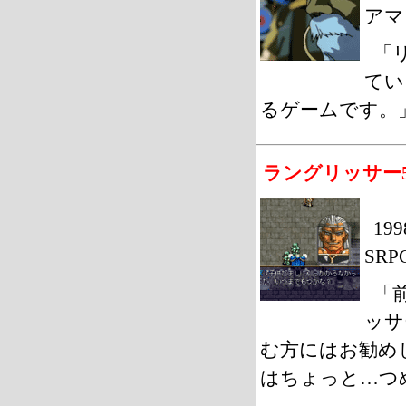
アマ
「
てい
るゲームです。」
ラングリッサー
19
SR
「
ッサ
む方にはお勧め
はちょっと…つ