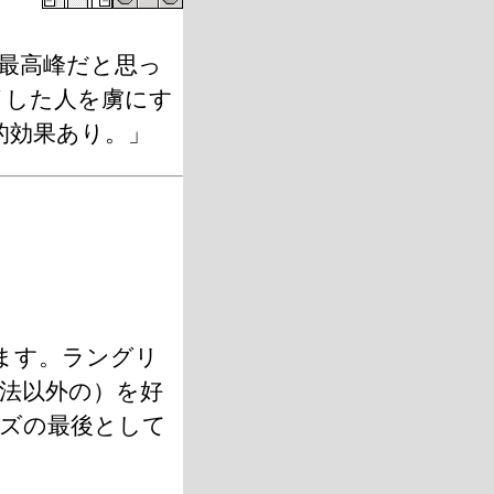
G最高峰だと思っ
イした人を虜にす
ｸ的効果あり。」
ます。ラングリ
法以外の）を好
ズの最後として