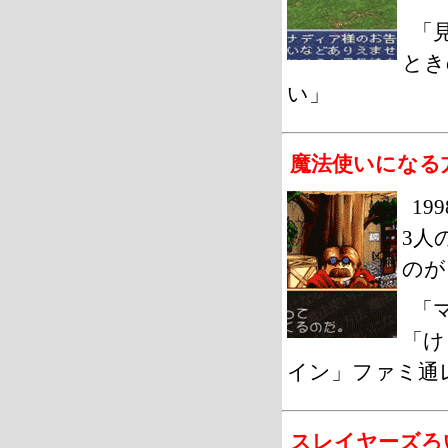
「
とき
い」
魔法使いになる
19
3人
のが
「
「け
イン」ファミ通レビ
スレイヤーズろ