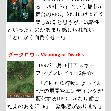
る、ｿﾘｯﾄﾞｼﾃｨｰという都市が
舞台のRPG。ｼﾅﾘｵはけっこう
楽しめると思うが、戦略性
といったものがあまり感じられない」
「とにかく面倒くせー!」
ダークロウ～Meaning of Death～
1997年3月28日アスキー
アマゾンレビュー2件☆4
「ﾌﾟﾚｰﾔｰの行動によってｽﾄ
ｰﾘｰの展開やエンディングが
変化するRPG。かなり歯ご
たえのあるｹﾞｰﾑ」「緊張感があります」