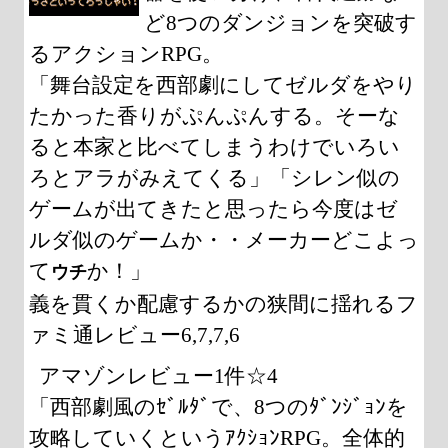
ど8つのダンジョンを突破す
るアクションRPG。
「舞台設定を西部劇にしてゼルダをやり
たかった香りがぷんぷんする。そーな
ると本家と比べてしまうわけでいろい
ろとアラがみえてくる」「シレン似の
ゲームが出てきたと思ったら今度はゼ
ルダ似のゲームか・・メーカーどこよっ
て
か！」
ウチ
義を貫くか配慮するかの狭間に揺れるフ
ァミ通レビュー6,7,7,6
アマゾンレビュー1件☆4
「西部劇風のｾﾞﾙﾀﾞで、8つのﾀﾞﾝｼﾞｮﾝを
攻略していくというｱｸｼｮﾝRPG。全体的