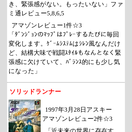
き、緊張感がない。もったいない」ファ
ミ通レビュー5,8,6,5
アマゾンレビュー1件☆3
「ﾀﾞﾝｼﾞｮﾝのﾏｯﾌﾟはﾌﾟﾚｰするたびに毎回
変化します。ｹﾞｰﾑｼｽﾃﾑはｼﾚﾝ風なんだけ
ど、結構大味で戦闘ｽﾀｲﾙもなんとなく緊
張感に欠けていて、ﾊﾞﾗﾝｽ的にも少し気
になった」
ソリッドランナー
1997年3月28日アスキー
アマゾンレビュー2件☆3
「近未来の世界に存在す