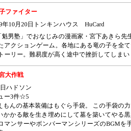
子ファイター
89年10月20日トンキンハウス HuCard
「魁男塾」でおなじみの漫画家・宮下あきら先
たアクションゲーム。各地にある竜の子を全て
トーリー。難易度が高く途中で挫折してしまい
宮大作戦
31日ハドソン
ー3件☆5
えもんの基本装備はもぐら手袋。 この手袋の
いかかる敵を生き埋めにして墓を築いてやる黒
ロマンサーやボンバーマンシリーズのBGMを