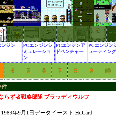
エンジン
PCエンジンシ
PCエンジンア
PCエンジン
G
ミュレーショ
ドベンチャー
ューティン
ン
7件
ならず者戦略部隊 ブラッディウルフ
1989年9月1日データイースト HuCard