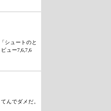
「シュートのと
7,6,7,6
。てんでダメだ。