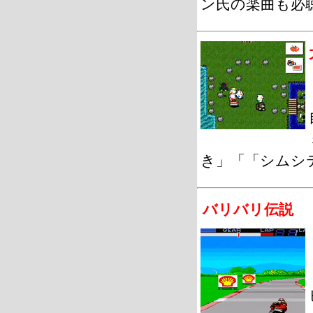
ン氏の楽曲も必
き」「「シムシテ
バリバリ伝説