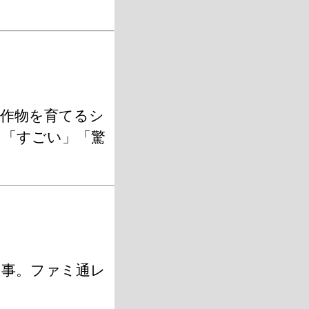
作物を育てるシ
。「すごい」「驚
の事。ファミ通レ