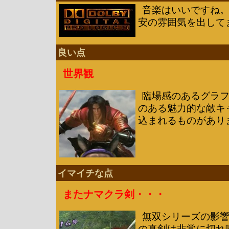
音楽はいいですね
安の雰囲気を出して
良い点
世界観
臨場感のあるグラ
のある魅力的な敵キ
込まれるものがあり
イマイチな点
またナマクラ剣・・・
無双シリーズの影
の真剣は非常に切れ