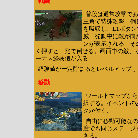
戦闘
普段は通常攻撃で
三角で特殊攻撃。倒
を吸収し、L1ボタ
威」発動中に敵が向
ンが表示される。そ
く押すと一発で倒せる。画面中の敵、
ーナス経験値が入る。
経験値が一定貯まるとレベルアップし
移動
ワールドマップか
択する。イベントの
クが付く。
自由に移動可能な
度でも同じステージ
きる。