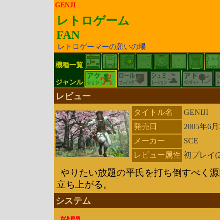
GENJI
レトロゲーム
FAN
レトロゲーマーの憩いの場
機種一覧
ジャンル
レビュー
タイトル名
GENIJI
発売日
2005年6月
メーカー
SCE
レビュー属性
初プレイ(2
やりたい放題の平氏を打ち倒すべく源
立ち上がる。
システム