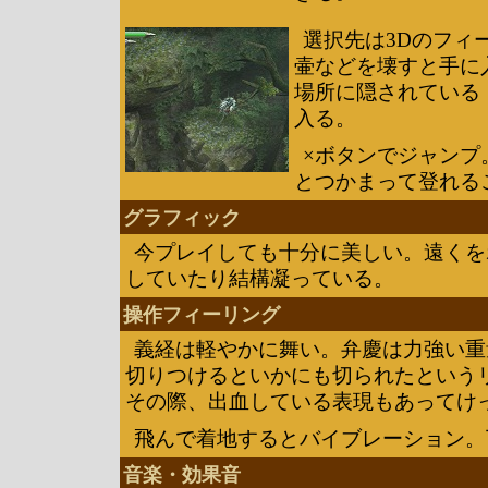
選択先は3Dのフィ
壷などを壊すと手に
場所に隠されている
入る。
×ボタンでジャンプ
とつかまって登れる
グラフィック
今プレイしても十分に美しい。遠くを
していたり結構凝っている。
操作フィーリング
義経は軽やかに舞い。弁慶は力強い重
切りつけるといかにも切られたという
その際、出血している表現もあってけ
飛んで着地するとバイブレーション。
音楽・効果音